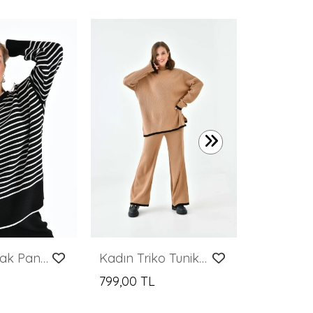
799,00 T
Kadın Kazak Pantolon 2'Li Set Takım Çizgili Pantolonlu Kazak ve Pantolon - 10306
Kadın Triko Tunik ve Pantolonlu İkili Takım
799,00 TL