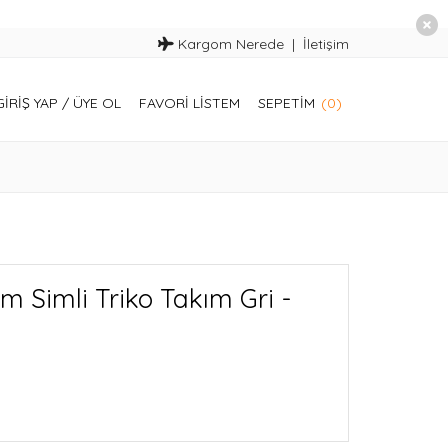
Kargom Nerede
İletişim
GIRIŞ YAP
/
ÜYE OL
FAVORI LISTEM
SEPETIM
(0)
m Simli Triko Takım Gri -