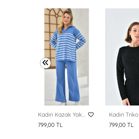
Kadın Triko Etekli İkili Takım
Kadın Kazak Yaka Fermuarlı Pantolon 2'Li Set Takım Çizgili Pantolonlu Kazak ve Pantolon Saks - 214550
799,00 TL
799,00 TL