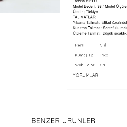
Tarzına Bir 'LU'
Model Bedeni; 38 / Model Ölçül
Üretim; Türkiye
TALİMATLAR;
Yıkama Talimatı: Etiket üzerinde
Kurutma Talimatı: Santrifüjlü m
Ütüleme Talimatı: Düşük sıcaklıkt
Renk
GRİ
Kumaş Tipi
Triko
Web Color
Gri
YORUMLAR
BENZER ÜRÜNLER