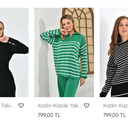
Kadın Triko Takım Simli Triko Takım Siyah - 10579
Kadın Kazak Yaka Fermuarlı Pantolon 2'Li Set Takım Çizgili Kazak ve Pantolon B.Yeşil - 214550
799,00 TL
799,00 TL