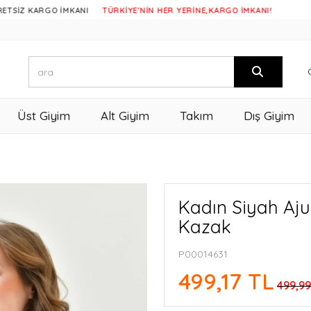
RGO İMKANI
TÜRKİYE'NİN HER YERİNE,KARGO İMKANI!
Üst Giyim
Alt Giyim
Takım
Dış Giyim
Kadın Siyah Aju
Kazak
P00014631
499,17 TL
499,99