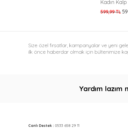
59
599,99 TL
Size özel fırsatlar, kampanyalar ve yeni gel
ilk önce haberdar olmak için bültenimize kay
Yardım lazım 
Canlı Destek :
0533 658 29 11