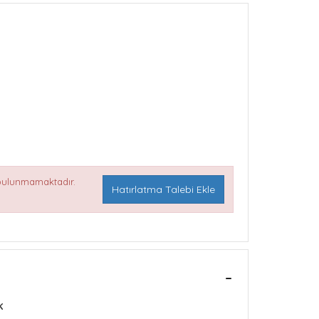
 bulunmamaktadır.
Hatırlatma Talebi Ekle
K