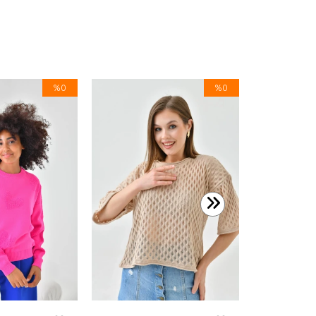
%0
%0
599,99 TL