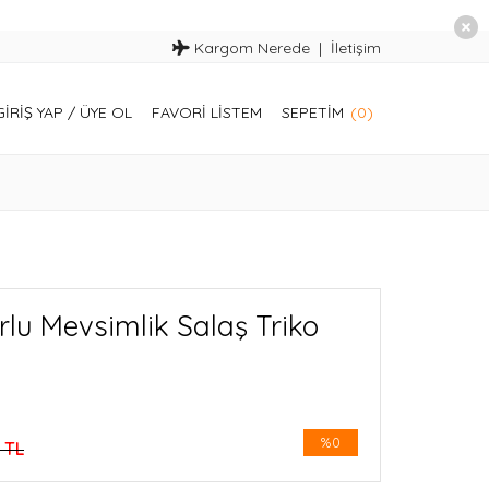
Kargom Nerede
İletişim
GIRIŞ YAP
/
ÜYE OL
FAVORI LISTEM
SEPETIM
(0)
rlu Mevsimlik Salaş Triko
%0
 TL