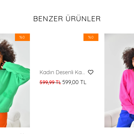
BENZER ÜRÜNLER
%0
%0
Kadın Desenli Kazak 10514
599,00 TL
599,99 TL