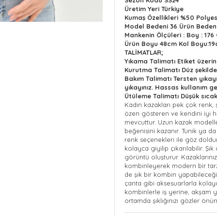
Sezon Kodu
SS24
Üretim Yeri Türkiye
Kumaş Özellikleri
%50 Polye
Model Bedeni
36 Ürün Beden
Mankenin Ölçüleri : Boy : 176 
Ürün Boyu 48cm Kol Boyu:1
TALİMATLAR;
Yıkama Talimatı
Etiket üzeri
Kurutma Talimatı
Düz şekilde
Bakım Talimatı
Tersten yıkay
yıkayınız. Hassas kullanım ger
Ütüleme Talimatı
Düşük sıcak
Kadın kazakları pek çok renk, ş
özen gösteren ve kendini iyi h
mevcuttur. Uzun kazak modeller
beğenisini kazanır. Tunik ya da
renk seçenekleri
ile göz doldur
kolayca giyilip çıkarılabilir. Ş
görüntü oluşturur. Kazaklarını
kombinleyerek modern bir tarz 
de şık bir kombin yapabileceğin
çanta gibi aksesuarlarla kolayc
kombinlerle
iş yerine, akşam 
ortamda şıklığınızı gözler önüne