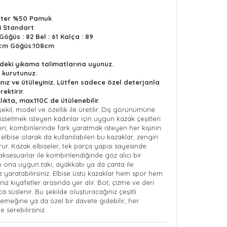
ster %50 Pamuk
i Standart
Göğüs : 82 Bel : 61 Kalça : 89
9cm Göğüs:108cm
ndeki yıkama talimatlarına uyunuz.
 kurutunuz.
ınız ve ütüleyiniz. Lütfen sadece özel deterjanla
ektirir.
lıkta, max.110C de ütülenebilir.
ekil, model ve özellik ile üretilir. Dış görünümüne
issetmek isteyen kadınlar için uygun kazak çeşitleri
i, kombinlerinde fark yaratmak isteyen her kişinin
 elbise olarak da kullanılabilen bu kazaklar,
zengin
ur. Kazak elbiseler, tek parça yapısı sayesinde
ık aksesuarlar ile kombinlendiğinde göz alıcı bir
zı ona uygun takı, ayakkabı ya da çanta ile
yaratabilirsiniz. Elbise üstü kazaklar hem spor hem
iz kıyafetler arasında yer alır. Bot, çizme ve deri
a süslenir.
Bu şekilde oluşturacağınız çeşitli
yemeğine ya da özel bir davete
gidebilir, her
 serebilirsiniz.