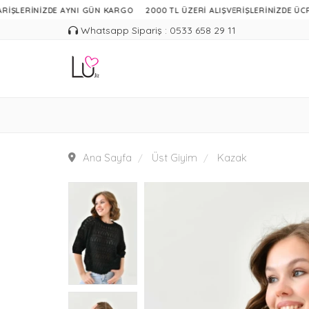
İZDE AYNI GÜN KARGO
2000 TL ÜZERİ ALIŞVERİŞLERİNİZDE ÜCRETSİZ KA
Whatsapp Sipariş : 0533 658 29 11
Ana Sayfa
Üst Giyim
Kazak