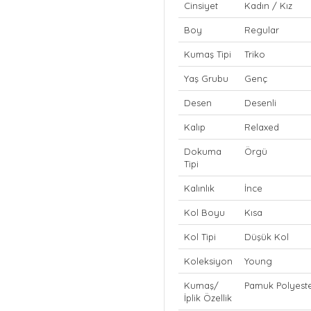
Cinsiyet
Kadın / Kız
Boy
Regular
Kumaş Tipi
Triko
Yaş Grubu
Genç
Desen
Desenli
Kalıp
Relaxed
Dokuma
Örgü
Tipi
Kalınlık
İnce
Kol Boyu
Kısa
Kol Tipi
Düşük Kol
Koleksiyon
Young
Kumaş/
Pamuk Polyest
İplik Özellik