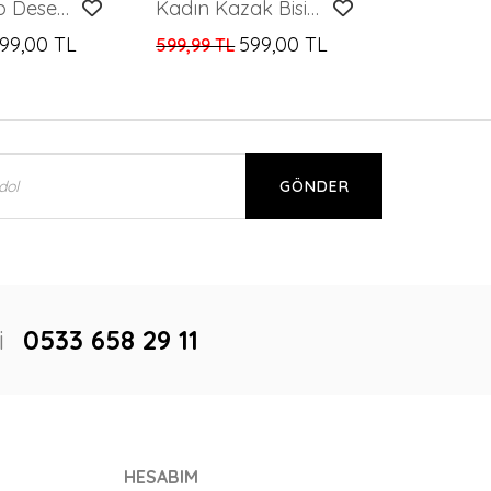
Kadın Kalp Desenli Kabartmalı Kazak
Kadın Kazak Bisiklet Yaka Kısa Kollu Delikli Desenli Kadın Kazak Camel - 10720
99,00 TL
599,00 TL
599,99 TL
GÖNDER
i
0533 658 29 11
HESABIM