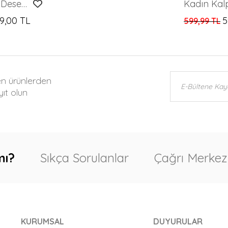
Kadın Kalp Desenli Kabartmalı Kazak
9,00 TL
5
599,99 TL
en ürünlerden
ıt olun
mı?
Sıkça Sorulanlar
Çağrı Merkez
KURUMSAL
DUYURULAR