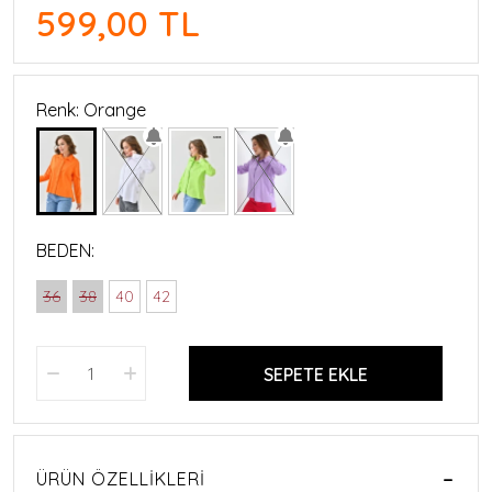
599,00 TL
Renk: Orange
BEDEN:
36
38
40
42
SEPETE EKLE
ÜRÜN ÖZELLIKLERI