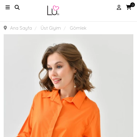
0
Ana Sayfa
Üst Giyim
Gömlek