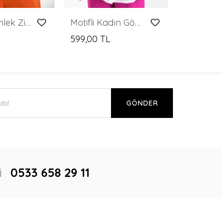
Kadın Gömlek Zincir Detaylı Saten Gömlek Turuncu - 22026
Motifli Kadın Gömlek Delikli Desen Klasik Kadın Gömlek Kemik - 23081
599,00 TL
GÖNDER
i
0533 658 29 11