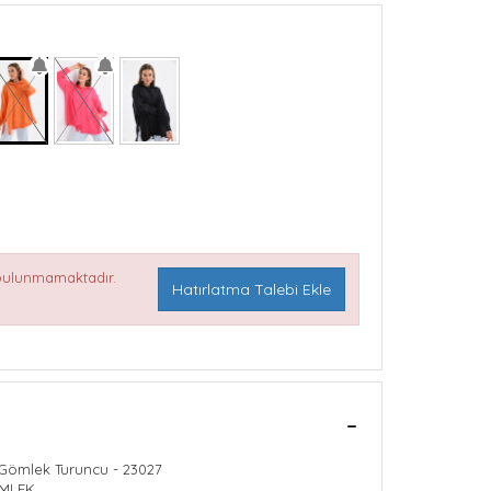
 bulunmamaktadır.
Hatırlatma Talebi Ekle
z Gömlek Turuncu - 23027
 CEPSİZ GÖMLEK