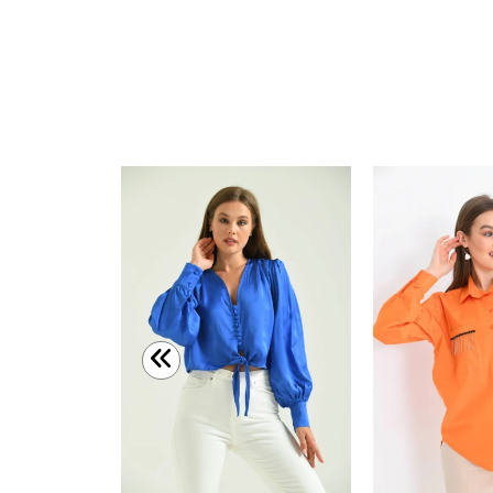
Kadın Gömlek Yakası Gold Zincir Detaylı Kadın Gömlek Siyah - 22029