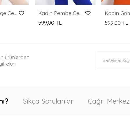
Kadın Orange Cep Zincir Süslemeli Çift Cep Detaylı Gömlek
Kadın Pembe Cep Zincir Süslemeli Çift Cep Detaylı Gömlek
599,00 TL
599,00 TL
en ürünlerden
ıt olun
mı?
Sıkça Sorulanlar
Çağrı Merkez