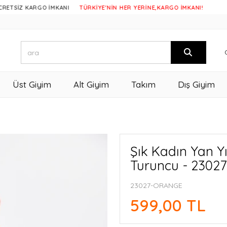
 KARGO İMKANI
TÜRKİYE'NİN HER YERİNE,KARGO İMKANI!
Üst Giyim
Alt Giyim
Takım
Dış Giyim
Şık Kadın Yan Y
Turuncu - 23027
23027-ORANGE
599,00 TL