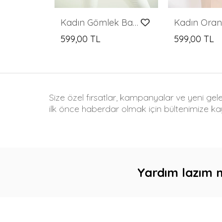
Kadın Gömlek Balon Kol Belden Bağlamalı Kadın Gömlek Saks - T030
599,00 TL
599,00 TL
Size özel fırsatlar, kampanyalar ve yeni gel
ilk önce haberdar olmak için bültenimize kay
Yardım lazım 