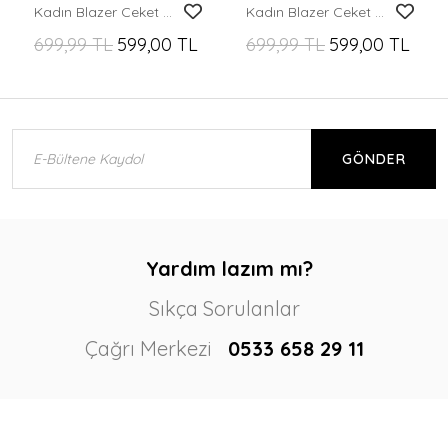
Kadın Blazer Ceket Bel Boy Vatkalı Tek Düğmeli Blazer Lila - T026
Kadın Blazer Ceket Bel Boy Vatkalı Tek Düğmeli Blazer Yeşil - T026
699,99 TL
599,00 TL
699,99 TL
599,00 TL
GÖNDER
Yardım lazım mı?
Sıkça Sorulanlar
Çağrı Merkezi
0533 658 29 11