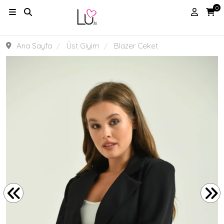
0
Ana Sayfa
Üst Giyim
Blazer Ceket