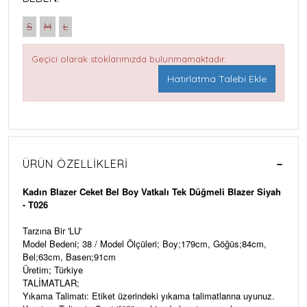
S
M
L
Geçici olarak stoklarımızda bulunmamaktadır.
Hatırlatma Talebi Ekle
ÜRÜN ÖZELLIKLERI
Kadın Blazer Ceket Bel Boy Vatkalı Tek Düğmeli Blazer Siyah
- T026
Tarzına Bir 'LU'
Model Bedeni; 38 / Model Ölçüleri; Boy;179cm, Göğüs;84cm,
Bel;63cm, Basen;91cm
Üretim; Türkiye
TALİMATLAR;
Yıkama Talimatı: Etiket üzerindeki yıkama talimatlarına uyunuz.