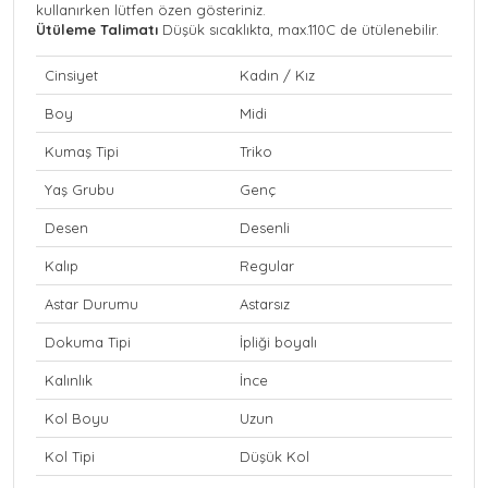
kullanırken lütfen özen gösteriniz.
Ütüleme Talimatı
Düşük sıcaklıkta, max.110C de ütülenebilir.
Cinsiyet
Kadın / Kız
Boy
Midi
Kumaş Tipi
Triko
Yaş Grubu
Genç
Desen
Desenli
Kalıp
Regular
Astar Durumu
Astarsız
Dokuma Tipi
İpliği boyalı
Kalınlık
İnce
Kol Boyu
Uzun
Kol Tipi
Düşük Kol