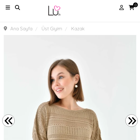
0
Ana Sayfa
Üst Giyim
Kazak