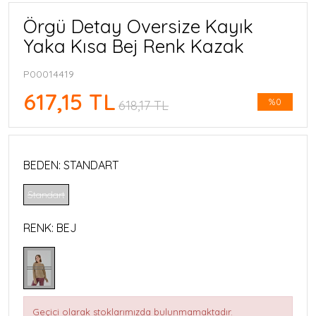
Örgü Detay Oversize Kayık
Yaka Kısa Bej Renk Kazak
P00014419
617,15 TL
%0
618,17 TL
BEDEN:
STANDART
Standart
RENK:
BEJ
Geçici olarak stoklarımızda bulunmamaktadır.