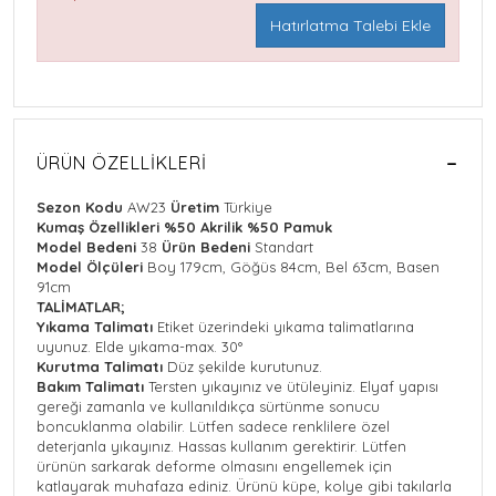
Hatırlatma Talebi Ekle
ÜRÜN ÖZELLIKLERI
Sezon Kodu
AW23
Üretim
Türkiye
Kumaş Özellikleri
%50 Akrilik %50 Pamuk
Model Bedeni
38
Ürün Bedeni
Standart
Model Ölçüleri
Boy 179cm, Göğüs 84cm, Bel 63cm, Basen
91cm
TALİMATLAR;
Yıkama Talimatı
Etiket üzerindeki yıkama talimatlarına
uyunuz. Elde yıkama-max. 30°
Kurutma Talimatı
Düz şekilde kurutunuz.
Bakım Talimatı
Tersten yıkayınız ve ütüleyiniz. Elyaf yapısı
gereği zamanla ve kullanıldıkça sürtünme sonucu
boncuklanma olabilir. Lütfen sadece renklilere özel
deterjanla yıkayınız. Hassas kullanım gerektirir. Lütfen
ürünün sarkarak deforme olmasını engellemek için
katlayarak muhafaza ediniz. Ürünü küpe, kolye gibi takılarla