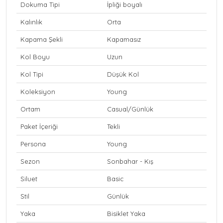
Dokuma Tipi
İpliği boyalı
Kalınlık
Orta
Kapama Şekli
Kapamasız
Kol Boyu
Uzun
Kol Tipi
Düşük Kol
Koleksiyon
Young
Ortam
Casual/Günlük
Paket İçeriği
Tekli
Persona
Young
Sezon
Sonbahar - Kış
Siluet
Basic
Stil
Günlük
Yaka
Bisiklet Yaka