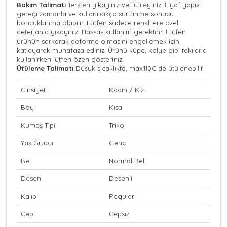
Bakım Talimatı
Tersten yıkayınız ve ütüleyiniz. Elyaf yapısı
gereği zamanla ve kullanıldıkça sürtünme sonucu
boncuklanma olabilir. Lütfen sadece renklilere özel
deterjanla yıkayınız. Hassas kullanım gerektirir. Lütfen
ürünün sarkarak deforme olmasını engellemek için
katlayarak muhafaza ediniz. Ürünü küpe, kolye gibi takılarla
kullanırken lütfen özen gösteriniz.
Ütüleme Talimatı
Düşük sıcaklıkta, max.110C de ütülenebilir.
Cinsiyet
Kadın / Kız
Boy
Kısa
Kumaş Tipi
Triko
Yaş Grubu
Genç
Bel
Normal Bel
Desen
Desenli
Kalıp
Regular
Cep
Cepsiz