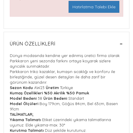
Hatırlatma Talebi Ekle
ÜRÜN ÖZELLIKLERI
Dünya modasında kendine yer edinmiş üretici firma olarak
Parkkaron yeni sezonda farkını ortaya koyarak sizlere
ayrıcalık sunmaktadır.
Parkkaron triko kazaklar, kumaşın sıcaklığı ve konforu ile
birleştiğinde, güzel desen detayları ile daha zarif bir
görünüm kazandırır.
Sezon Kodu
AW23
Üretim
Türkiye
Kumaş Özellikleri
%50 Akrilik %50 Pamuk
Model Bedeni
38
Ürün Bedeni
Standart
Model Ölçüleri
Boy 179cm, Göğüs 84cm, Bel 63cm, Basen
91cm
TALİMATLAR;
Yıkama Talimatı
Etiket üzerindeki yıkama talimatlarına
uyunuz. Elde yıkama-max. 30°
Kurutma Talimatı
Düz şekilde kurutunuz.