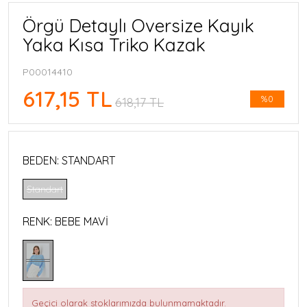
Örgü Detaylı Oversize Kayık
Yaka Kısa Triko Kazak
P00014410
617,15 TL
%0
618,17 TL
BEDEN:
STANDART
Standart
RENK:
BEBE MAVI
Geçici olarak stoklarımızda bulunmamaktadır.