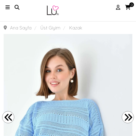
0
Ana Sayfa
Üst Giyim
Kazak