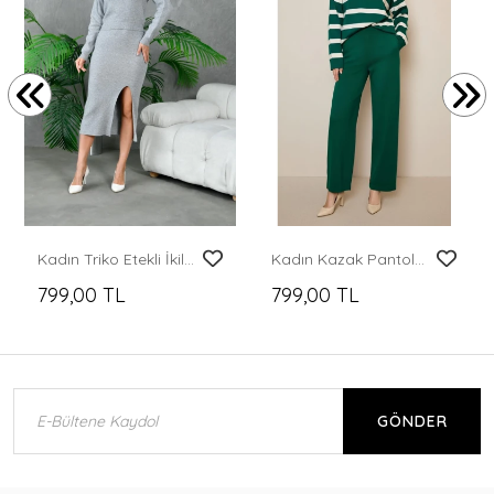
Kadın Triko Etekli İkili Takım
Kadın Kazak Pantolon 2'Li Set Takım Çizgili Pantolonlu Kazak ve Pantolon Yeşil - 214036
799,00 TL
799,00 TL
GÖNDER