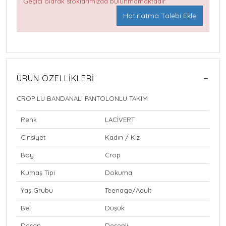
Geçici olarak stoklarımızda bulunmamaktadır.
Hatırlatma Talebi Ekle
ÜRÜN ÖZELLIKLERI
CROP LU BANDANALI PANTOLONLU TAKIM
Renk
LACİVERT
Cinsiyet
Kadın / Kız
Boy
Crop
Kumaş Tipi
Dokuma
Yaş Grubu
Teenage/Adult
Bel
Düşük
Desen
Desenli