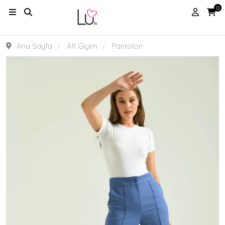
0
Ana Sayfa
Alt Giyim
Pantolon