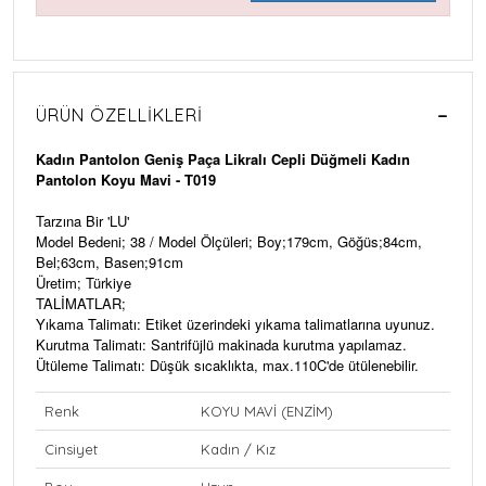
ÜRÜN ÖZELLIKLERI
Kadın Pantolon Geniş Paça Likralı Cepli Düğmeli Kadın
Pantolon Koyu Mavi - T019
Tarzına Bir 'LU'
Model Bedeni; 38 / Model Ölçüleri; Boy;179cm, Göğüs;84cm,
Bel;63cm, Basen;91cm
Üretim; Türkiye
TALİMATLAR;
Yıkama Talimatı: Etiket üzerindeki yıkama talimatlarına uyunuz.
Kurutma Talimatı: Santrifüjlü makinada kurutma yapılamaz.
Ütüleme Talimatı: Düşük sıcaklıkta, max.110C'de ütülenebilir.
Renk
KOYU MAVİ (ENZİM)
Cinsiyet
Kadın / Kız