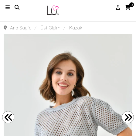
0
Ana Sayfa
Üst Giyim
Kazak