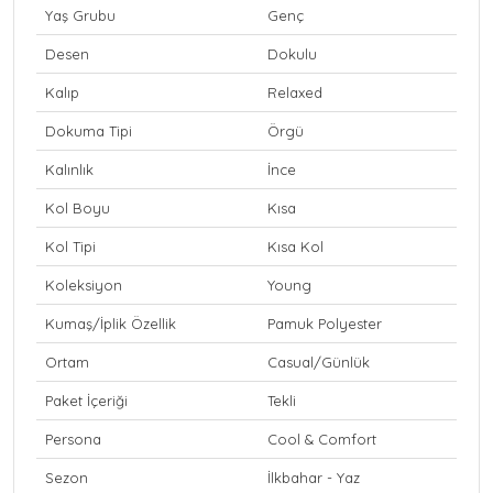
Yaş Grubu
Genç
Desen
Dokulu
Kalıp
Relaxed
Dokuma Tipi
Örgü
Kalınlık
İnce
Kol Boyu
Kısa
Kol Tipi
Kısa Kol
Koleksiyon
Young
Kumaş/İplik Özellik
Pamuk Polyester
Ortam
Casual/Günlük
Paket İçeriği
Tekli
Persona
Cool & Comfort
Sezon
İlkbahar - Yaz