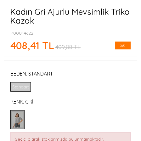
Kadın Gri Ajurlu Mevsimlik Triko
Kazak
P00014622
408,41 TL
%0
409,08 TL
BEDEN:
STANDART
Standart
RENK:
GRİ
Geçici olarak stoklarımızda bulunmamaktadır.