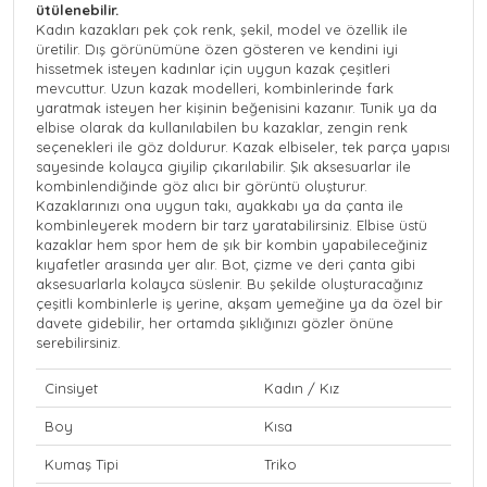
ütülenebilir.
Kadın kazakları pek çok renk, şekil, model ve özellik ile
üretilir. Dış görünümüne özen gösteren ve kendini iyi
hissetmek isteyen kadınlar için uygun kazak çeşitleri
mevcuttur. Uzun kazak modelleri, kombinlerinde fark
yaratmak isteyen her kişinin beğenisini kazanır. Tunik ya da
elbise olarak da kullanılabilen bu kazaklar,
zengin renk
seçenekleri
ile göz doldurur. Kazak elbiseler, tek parça yapısı
sayesinde kolayca giyilip çıkarılabilir. Şık aksesuarlar ile
kombinlendiğinde göz alıcı bir görüntü oluşturur.
Kazaklarınızı ona uygun takı, ayakkabı ya da çanta ile
kombinleyerek modern bir tarz yaratabilirsiniz. Elbise üstü
kazaklar hem spor hem de şık bir kombin yapabileceğiniz
kıyafetler arasında yer alır. Bot, çizme ve deri çanta gibi
aksesuarlarla kolayca süslenir.
Bu şekilde oluşturacağınız
çeşitli kombinlerle
iş yerine, akşam yemeğine ya da özel bir
davete
gidebilir, her ortamda şıklığınızı gözler önüne
serebilirsiniz.
Cinsiyet
Kadın / Kız
Boy
Kısa
Kumaş Tipi
Triko