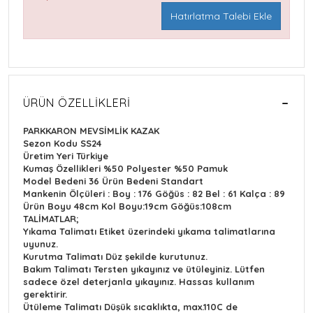
Hatırlatma Talebi Ekle
ÜRÜN ÖZELLIKLERI
PARKKARON MEVSİMLİK KAZAK
Sezon Kodu
SS24
Üretim Yeri Türkiye
Kumaş Özellikleri
%50 Polyester %50 Pamuk
Model Bedeni
36 Ürün Bedeni Standart
Mankenin Ölçüleri : Boy : 176 Göğüs : 82 Bel : 61 Kalça : 89
Ürün Boyu 48cm Kol Boyu:19cm Göğüs:108cm
TALİMATLAR;
Yıkama Talimatı
Etiket üzerindeki yıkama talimatlarına
uyunuz.
Kurutma Talimatı
Düz şekilde kurutunuz.
Bakım Talimatı
Tersten yıkayınız ve ütüleyiniz. Lütfen
sadece özel deterjanla yıkayınız. Hassas kullanım
gerektirir.
Ütüleme Talimatı
Düşük sıcaklıkta, max.110C de