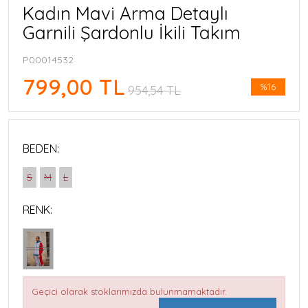
Kadın Mavi Arma Detaylı
Garnili Şardonlu İkili Takım
P00014532
799,00 TL
%16
954,54 TL
BEDEN:
S
M
L
RENK:
Geçici olarak stoklarımızda bulunmamaktadır.