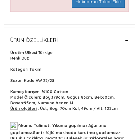
Hatırlatma Talebi Ekle
ÜRÜN ÖZELLIKLERI
Üretim Ülkesi
Türkiye
Renk
Düz
Kategori
Takım
Sezon Kodu
AW
22/23
Kumaş Karışımı
%100 Cotton
Model Ölçüleri
;
Boy;178cm, Göğüs 83cm, Bel;60cm,
Basen:95cm, Numune beden M
Ürün ölçüleri
: Üst; Boy; 70cm Kol; 49cm / Alt; 102cm
Yıkama Talimatı: Yıkama yapılmaz.Ağartma
yapılamaz.Santrifüjlü makinada kurutma yapılamaz.-
Düşük sıcaklıkta, max.110C ütülenebilir.Trikloretilen hariç