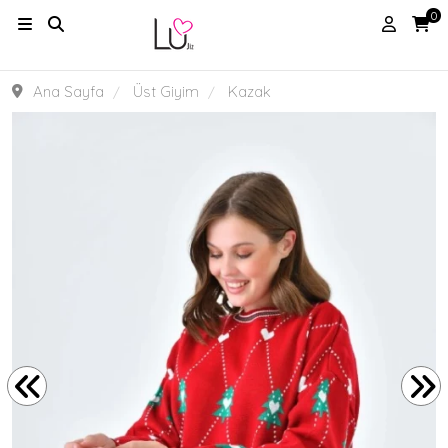
0
Ana Sayfa
Üst Giyim
Kazak