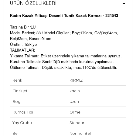
ÜRÜN ÖZELLIKLERI
Kadın Kazak Yılbaşı Desenli Tunik Kazak Kırmızı - 224543
Tarzına Bir 'LU'
Model Bedeni; 38 / Model Ölçüleri; Boy;179cm, Göğüs;84cm,
Bel;63cm, Basen;91cm
Üretim; Türkiye
TALİMATLAR;
Yıkama Talimatı: Etiket üzerindeki yıkama talimatlarına uyunuz.
Kurutma Talimatı: Santrifüjlü makinada kurutma yapılamaz.
Ütüleme Talimatı: Düşük sıcaklıkta, max.110C'de ütülenebilir.
Renk
KIRMIZI
Cinsiyet
kadın
Boy
Uzun
Kumaş Tipi
Örme
Yaş Grubu
Standart
Bel
Normal Bel