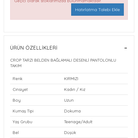
Geçici olarak stoklarımızda bulunmamaktadır.
Hatırlatma Talebi Ekle
ÜRÜN ÖZELLIKLERI
CROP TARZI BELDEN BAĞLAMALI DESENLİ PANTOLONLU
TAKIM
Renk
KIRMIZI
Cinsiyet
Kadın / Kız
Boy
Uzun
Kumaş Tipi
Dokuma
Yaş Grubu
Teenage/Adult
Bel
Düşük