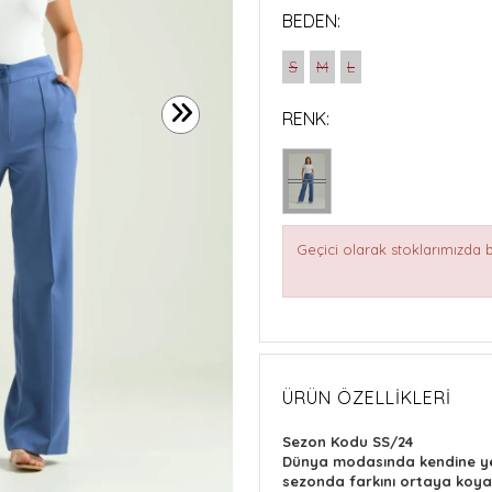
BEDEN:
S
M
L
RENK:
Geçici olarak stoklarımızda
ÜRÜN ÖZELLIKLERI
Sezon Kodu SS/24
Dünya modasında kendine yer
sezonda farkını ortaya koyar