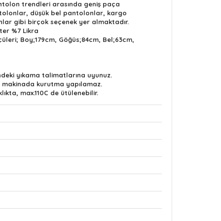
tolon trendleri arasında geniş paça
tolonlar, düşük bel pantolonlar, kargo
lar gibi birçok seçenek yer almaktadır.
ter %7 Likra
çüleri; Boy;179cm, Göğüs;84cm, Bel;63cm,
indeki yıkama talimatlarına uyunuz.
lü makinada kurutma yapılamaz.
lıkta, max.110C de ütülenebilir.