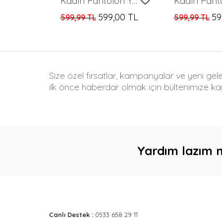
Kadın Pantolon Yan Büzgülü Paça Yırtmaçlı Kumaş Pantolon Yeşil - T033
599,00 TL
59
599,99 TL
599,99 TL
Size özel fırsatlar, kampanyalar ve yeni gel
ilk önce haberdar olmak için bültenimize kay
Yardım lazım 
Canlı Destek :
0533 658 29 11