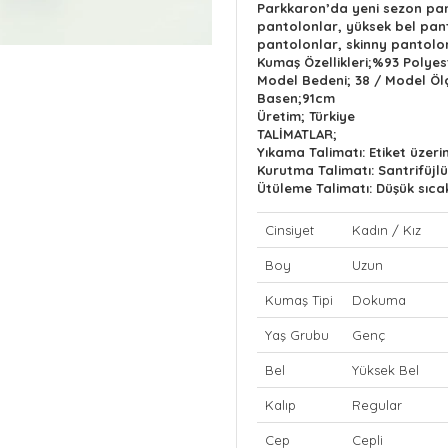
Parkkaron’da yeni sezon pan
pantolonlar, yüksek bel pan
pantolonlar, skinny pantolon
Kumaş Özellikleri;%93 Polyes
Model Bedeni; 38 / Model Öl
Basen;91cm
Üretim; Türkiye
TALİMATLAR;
Yıkama Talimatı: Etiket üzer
Kurutma Talimatı: Santrifüj
Ütüleme Talimatı: Düşük sıcak
Cinsiyet
Kadın / Kız
Boy
Uzun
Kumaş Tipi
Dokuma
Yaş Grubu
Genç
Bel
Yüksek Bel
Kalıp
Regular
Cep
Cepli