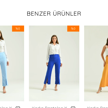
BENZER ÜRÜNLER
%0
%0