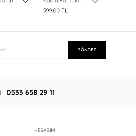
Kadın Pantolon Belden Lastikli Yandan Fermuarlı Cepsiz Etek Likralı Kadın Pantolon Hardal - T020
Kadın Pantolon Geniş Paça Likralı Cepli Düğmeli Kadın Pantolon Kahve - T019
599,00 TL
GÖNDER
i
0533 658 29 11
HESABIM