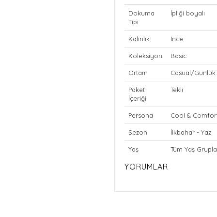
Dokuma
İpliği boyalı
Tipi
Kalınlık
İnce
Koleksiyon
Basic
Ortam
Casual/Günlük
Paket
Tekli
İçeriği
Persona
Cool & Comfor
Sezon
İlkbahar - Yaz
Yaş
Tüm Yaş Grupla
YORUMLAR