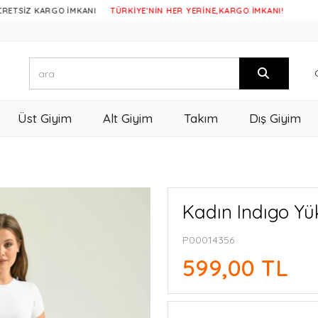
 KARGO İMKANI
TÜRKİYE'NİN HER YERİNE,KARGO İMKANI!
Üst Giyim
Alt Giyim
Takım
Dış Giyim
Kadın Indıgo Yü
P00014356
599,00 TL