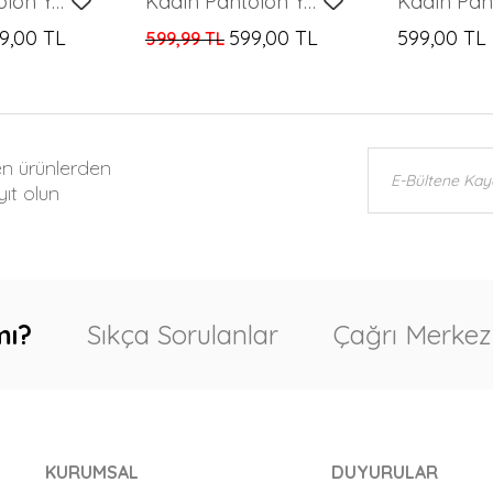
Kadın Pantolon Yan Büzgülü Paça Yırtmaçlı Kumaş Pantolon Mavi - T033
Kadın Pantolon Yan Büzgülü Paça Yırtmaçlı Kumaş Pantolon Saks - T033
9,00 TL
599,00 TL
599,00 TL
599,99 TL
en ürünlerden
ıt olun
mı?
Sıkça Sorulanlar
Çağrı Merkez
KURUMSAL
DUYURULAR