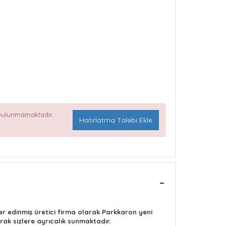
 bulunmamaktadır.
Hatırlatma Talebi Ekle
 edinmiş üretici firma olarak Parkkaron yeni
ak sizlere ayrıcalık sunmaktadır.