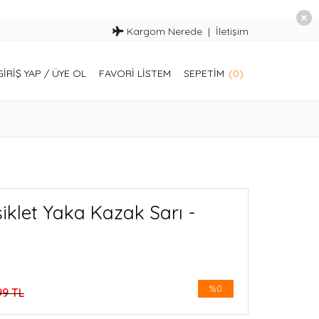
Kargom Nerede
İletişim
GIRIŞ YAP
/
ÜYE OL
FAVORI LISTEM
SEPETIM
(0)
iklet Yaka Kazak Sarı -
%0
99 TL