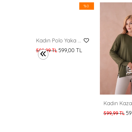
%0
%0
Kadın Boyunlu Örgü Detaylı Kısa Kazak
Kadın Polo Yaka Çizgi desenli Kazak
,00 TL
599,00 TL
599,99 TL
59
599,99 TL