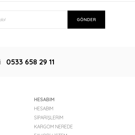
GÖNDER
i
0533 658 29 11
HESABIM
HESABIM
SIPARIŞLERIM
KARGOM NEREDE