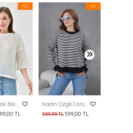
%0
%0
599,99 TL
Kadın Kazak Bisiklet Yaka Kısa Kollu Delikli Desenli Kadın Kazak Kemik - 10720
Kadın Çizgili Corspan Yuvarlak Yaka Kazak
99,00 TL
599,00 TL
599,99 TL