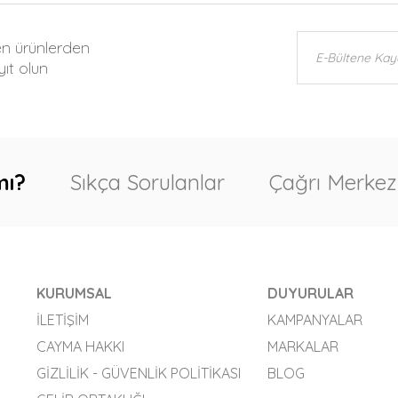
en ürünlerden
ıt olun
mı?
Sıkça Sorulanlar
Çağrı Merkez
KURUMSAL
DUYURULAR
İLETIŞIM
KAMPANYALAR
CAYMA HAKKI
MARKALAR
GIZLILIK - GÜVENLIK POLITIKASI
BLOG