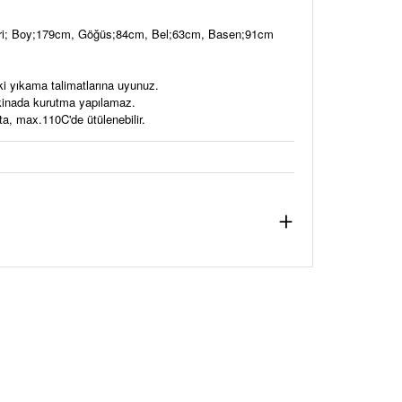
eri; Boy;179cm, Göğüs;84cm, Bel;63cm, Basen;91cm
ki yıkama talimatlarına uyunuz.
akinada kurutma yapılamaz.
a, max.110C'de ütülenebilir.