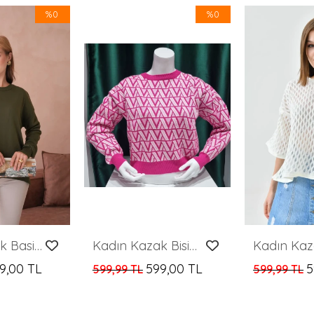
%0
%0
Kadın Kazak Basic Bisiklet Yaka Kazak Kadın Kazak Yeşil - 10245
Kadın Kazak Bisiklet Yaka Desenli Kadın Kazak Pembe - 224503
9,00 TL
599,00 TL
5
599,99 TL
599,99 TL