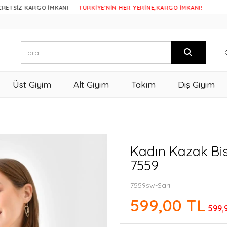
 KARGO İMKANI
TÜRKİYE'NİN HER YERİNE,KARGO İMKANI!
Üst Giyim
Alt Giyim
Takım
Dış Giyim
Kadın Kazak Bis
7559
7559sw-Sarı
599,00 TL
599,