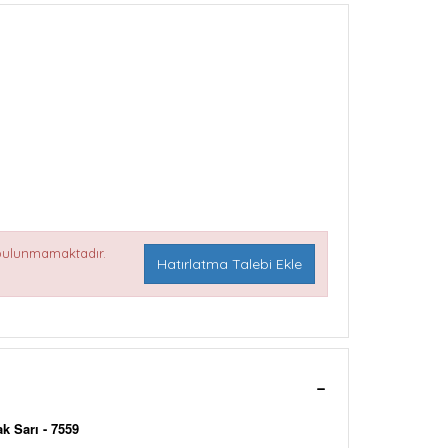
 bulunmamaktadır.
Hatırlatma Talebi Ekle
k Sarı - 7559