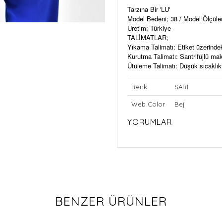
Tarzına Bir 'LU'
Model Bedeni; 38 / Model Ölçül
Üretim; Türkiye
TALİMATLAR;
Yıkama Talimatı: Etiket üzerinde
Kurutma Talimatı: Santrifüjlü m
Ütüleme Talimatı: Düşük sıcaklıkt
Renk
SARI
Web Color
Bej
YORUMLAR
BENZER ÜRÜNLER