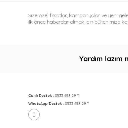
Size özel fırsatlar, kampanyalar ve yeni gel
ilk önce haberdar olmak için bültenimize kay
Yardım lazım 
Canlı Destek :
0533 658 29 11
WhatsApp Destek :
0533 658 29 11