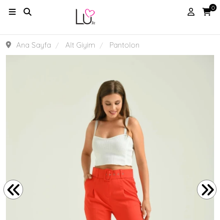
0
Ana Sayfa
Alt Giyim
Pantolon